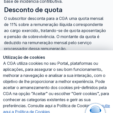
base de incidência contributiva.
Desconto de quota
O subscritor desconta para a CGA uma quota mensal
de 11% sobre a remuneração ilíquida correspondente
ao cargo exercido, tratando-se de quota aposentação
e pensão de sobrevivência. O montante da quota é
deduzido na remuneração mensal pelo serviço
processador dessa remuneração.
Perda da qualidade de subscritor
Utilização de cookies
A CGA utiliza cookies no seu Portal, plataformas ou
A perda da qualidade de subscritor verifica-se em
aplicações, para assegurar o seu bom funcionamento,
consequência da perda de vínculo à função pública ou
melhorar a navegação e analisar a sua interação, com o
à entidade que permitiu a inscrição na Caixa Geral de
objetivo de lhe proporcionar a melhor experiência. Pode
Aposentações, passando o interessado à situação de
aceitar o armanezamento dos cookies pré-definidos pela
ex-subscritor, sem prejuízo de manter os direitos
CGA na opção “Aceitar” ou escolher “Gerir cookies”, para
correspondentes aos períodos em que efetuou
conhecer as categorias existentes e gerir as sua
descontos para a CGA.
preferências. Consulte aqui a Política de Cookies.
Consulte
Última atualização:
2026-07-07
Versão:
RPRD-07072026
aqui a Política de Cookies